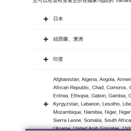
您可以在這裡查看您所在國家/地區的 Yamah
日本
紐西蘭、澳洲
印度
Afghanistan, Algeria, Angola, Arme
African Republic, Chad, Comoros, C
Eritrea, Ethiopia, Gabon, Gambia, 
Kyrgyzstan, Lebanon, Lesotho, Libe
Mozambique, Namibia, Niger, Niger
Sierra Leone, Somalia, South Africa
Ukraine, United Arab Emirates, Uz