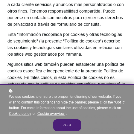
a cada cliente servicios y anuncios más personalizados o con
otros fines. Tenemos responsabilidad compartida. Puede
ponerse en contacto con nosotros para ejercer sus derechos
de privacidad a través del formulario de consulta.
Esta "Información recopilada por cookies y otras tecnologías
de seguimiento" (la presente "Política de cookies") describe
las cookies y tecnologías similares utilizadas en relación con
los sitios web gestionados por Yamaha.
Algunos sitios web también pueden establecer una política de
cookies específica e independiente de la presente Política de
cookies. En tales casos, si esta Política de cookies no es
coherente con la política de cookies específica, prevalecerá la
política de cookies específica.
We use cookies to ensure the proper functioning of our website. If you
Cookies:
wish to confirm this content and hide the banner, please click the “Got it”
button. For more information about the use of cookies, please click on
Cookie policy
or
Cookie overview
.
Las cookies son pequeños archivos de datos que almacenan
en su ordenador los sitios web que visita, lo que permite que
Got it
su navegador recuerde sus preferencias, adapte el contenido